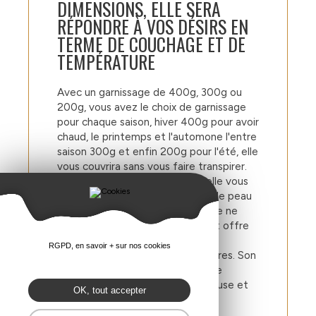
DIMENSIONS, ELLE SERA
RÉPONDRE À VOS DÉSIRS EN
TERME DE COUCHAGE ET DE
TEMPÉRATURE
Avec un garnissage de 400g, 300g ou
200g, vous avez le choix de garnissage
pour chaque saison, hiver 400g pour avoir
chaud, le printemps et l'automone l'entre
saison 300g et enfin 200g pour l'été, elle
vous couvrira sans vous faire transpirer.
Certifié Comptoir du Matelas, elle vous
offrira au touché une sensation de peau
de pêche. Fabriqué en France. Elle ne
gratte pas, passe à la machine, et offre
une bonne aération pour éviter la
RGPD, en savoir + sur nos cookies
transpiration et les tâches jaunâtres. Son
garnissage 100 % polyester, offre
l'avantage d'une couette silencieuse et
OK, tout accepter
trés agréable.