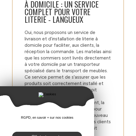
À DOMICILE : UN SERVICE
COMPLET POUR VOTRE
LITERIE - LANGUEUX
Oui, nous proposons un service de
livraison et d’installation de literie à
domicile pour faciliter, aux clients, la
réception la commande. Les matelas ainsi
que les sommiers sont livrés directement
à votre domicile par un transporteur
spécialisé dans le transport de meubles.
Ce service permet de s'assurer que les
produits soit correctement installé et
que toutes les fonctionnalités soit
opérationnelles.
De plus, nous proposons également, la
reprise de votre ancienne literie pour
faciliter la transition vers votre nouveau
RGPD, en savoir + sur nos cookies
lit. Cette prestation permet à nos clients
de se débarrasser de leur ancien lit
encombrant en toute